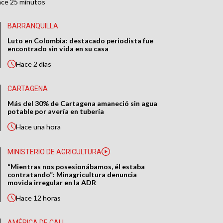
ace
25 minutos
BARRANQUILLA
Luto en Colombia: destacado periodista fue
encontrado sin vida en su casa
Hace
2 días
CARTAGENA
Más del 30% de Cartagena amaneció sin agua
potable por avería en tubería
Hace
una hora
MINISTERIO DE AGRICULTURA
“Mientras nos posesionábamos, él estaba
contratando”: Minagricultura denuncia
movida irregular en la ADR
Hace
12 horas
AMÉRICA DE CALI