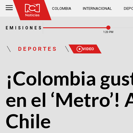
COLOMBIA
INTERNACIONAL
DEPO
EMISIONES
1:20 PM
DEPORTES
VIDEO
¡Colombia gustó
en el ‘Metro’! 
Chile