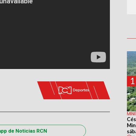
1
MIN
Cés
Min
app de Noticias RCN
sáb