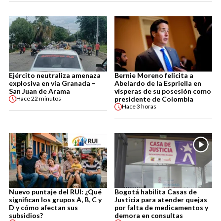
Ejército neutraliza amenaza
Bernie Moreno felicita a
explosiva en vía Granada –
Abelardo de la Espriella en
San Juan de Arama
vísperas de su posesión como
presidente de Colombia
Hace
22 minutos
Hace
3 horas
Nuevo puntaje del RUI: ¿Qué
Bogotá habilita Casas de
significan los grupos A, B, C y
Justicia para atender quejas
D y cómo afectan sus
por falta de medicamentos y
subsidios?
demora en consultas