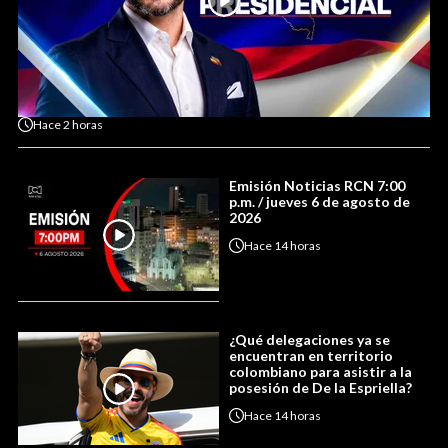
Hace
2 horas
Emisión Noticias RCN 7:00
p.m. / jueves 6 de agosto de
2026
Hace
14 horas
¿Qué delegaciones ya se
encuentran en territorio
colombiano para asistir a la
posesión de De la Espriella?
Hace
14 horas