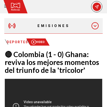
EMISIONES
MAÑANA EXPRESS
DEPORTES
VIDEO
🔴 Colombia (1 - 0) Ghana:
EMISIÓN 12:30 PM
reviva los mejores momentos
del triunfo de la 'tricolor'
EMISIÓN 7:00 PM
EMISIÓN 11:30 PM