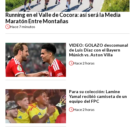
Running en el Valle de Cocora: así será la Media
Maratón Entre Montañas
Hace
7 minutos
VIDEO: GOLAZO descomunal
de Luis Díaz con el Bayern
Múnich vs. Aston Villa
Hace
2 horas
Para su colección: Lamine
Yamal recibió camiseta de un
equipo del FPC
Hace
2 horas