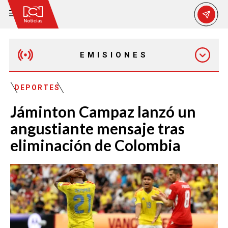
EMISIONES
MAÑANA EXPRESS
DEPORTES
Jáminton Campaz lanzó un
EMISIÓN 12:30 PM
angustiante mensaje tras
eliminación de Colombia
EMISIÓN 7:00 PM
EMISIÓN 11:30 PM