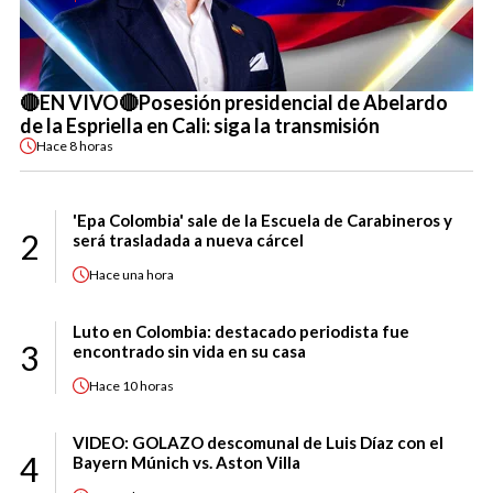
🔴EN VIVO🔴Posesión presidencial de Abelardo
de la Espriella en Cali: siga la transmisión
Hace
8 horas
'Epa Colombia' sale de la Escuela de Carabineros y
2
será trasladada a nueva cárcel
Hace
una hora
Luto en Colombia: destacado periodista fue
3
encontrado sin vida en su casa
Hace
10 horas
VIDEO: GOLAZO descomunal de Luis Díaz con el
4
Bayern Múnich vs. Aston Villa