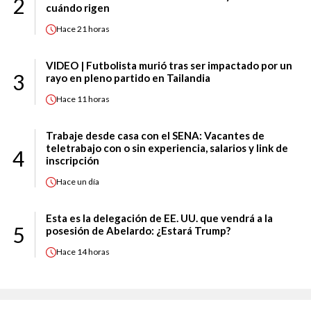
2
cuándo rigen
Hace
21 horas
VIDEO | Futbolista murió tras ser impactado por un
3
rayo en pleno partido en Tailandia
Hace
11 horas
Trabaje desde casa con el SENA: Vacantes de
teletrabajo con o sin experiencia, salarios y link de
4
inscripción
Hace
un día
Esta es la delegación de EE. UU. que vendrá a la
5
posesión de Abelardo: ¿Estará Trump?
Hace
14 horas