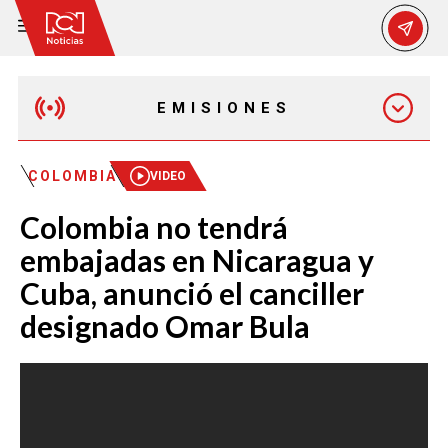
EMISIONES
MAÑANA EXPRESS
COLOMBIA
VIDEO
Colombia no tendrá
EMISIÓN 12:30 PM
embajadas en Nicaragua y
Cuba, anunció el canciller
EMISIÓN 7:00 PM
designado Omar Bula
EMISIÓN 11:30 PM