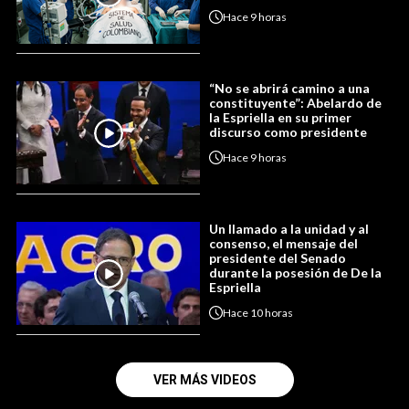
Hace
9 horas
“No se abrirá camino a una
constituyente”: Abelardo de
la Espriella en su primer
discurso como presidente
Hace
9 horas
Un llamado a la unidad y al
consenso, el mensaje del
presidente del Senado
durante la posesión de De la
Espriella
Hace
10 horas
VER MÁS VIDEOS