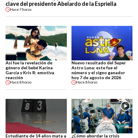
clave del presidente Abelardo de la Espriella
Hace
7 horas
Así fue la revelación de
Nuevo resultado del Super
género del bebé Karina
Astro Luna: este fue el
García y Kris R: emotiva
número y el signo ganador
reacción
hoy 7 de agosto de 2026
Hace
8 horas
Hace
8 horas
Estudiante de 14 años mata a
¿Cómo abordar la crisis