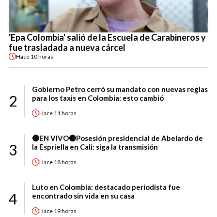
'Epa Colombia' salió de la Escuela de Carabineros y
fue trasladada a nueva cárcel
Hace
10 horas
Gobierno Petro cerró su mandato con nuevas reglas
2
para los taxis en Colombia: esto cambió
Hace
11 horas
🔴EN VIVO🔴Posesión presidencial de Abelardo de
3
la Espriella en Cali: siga la transmisión
Hace
18 horas
Luto en Colombia: destacado periodista fue
4
encontrado sin vida en su casa
Hace
19 horas