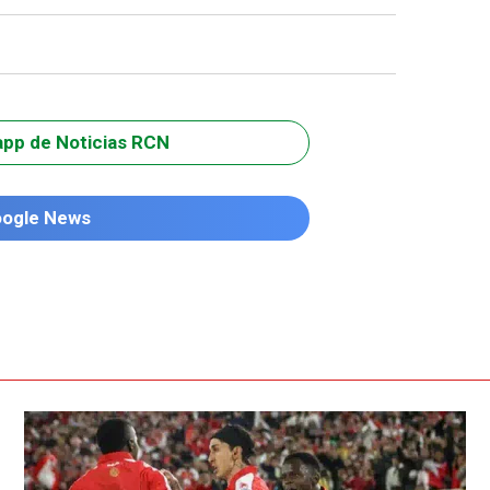
app de Noticias RCN
oogle News