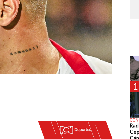
1
CON
Rad
Cep
Cá