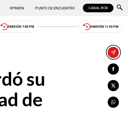
OPINIÓN
PUNTO DE ENCUENTRO
CANAL RCN
EMISIÓN 7:00 PM
EMISIÓN 11:30 PM
rdó su
dad de