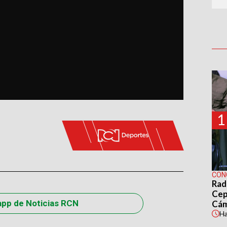
1
CON
Rad
Cep
app de Noticias RCN
Cá
H