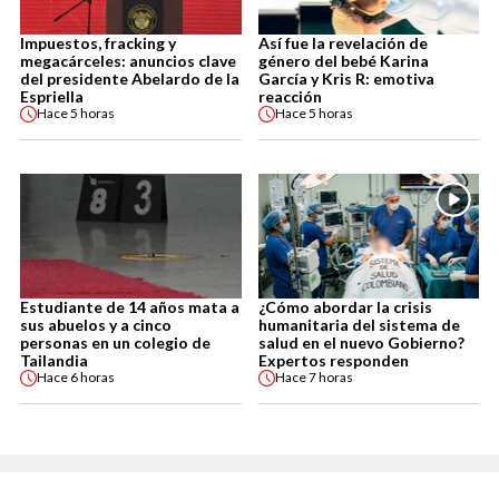
Impuestos, fracking y
Así fue la revelación de
megacárceles: anuncios clave
género del bebé Karina
del presidente Abelardo de la
García y Kris R: emotiva
Espriella
reacción
Hace
5 horas
Hace
5 horas
Estudiante de 14 años mata a
¿Cómo abordar la crisis
sus abuelos y a cinco
humanitaria del sistema de
personas en un colegio de
salud en el nuevo Gobierno?
Tailandia
Expertos responden
Hace
6 horas
Hace
7 horas