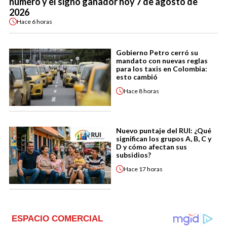
número y el signo ganador hoy 7 de agosto de
2026
Hace
6 horas
Gobierno Petro cerró su
mandato con nuevas reglas
para los taxis en Colombia:
esto cambió
Hace
8 horas
Nuevo puntaje del RUI: ¿Qué
significan los grupos A, B, C y
D y cómo afectan sus
subsidios?
Hace
17 horas