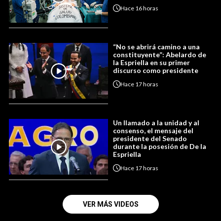
Hace
16 horas
“No se abrirá camino a una
constituyente”: Abelardo de
la Espriella en su primer
discurso como presidente
Hace
17 horas
Un llamado a la unidad y al
consenso, el mensaje del
presidente del Senado
durante la posesión de De la
Espriella
Hace
17 horas
VER MÁS VIDEOS