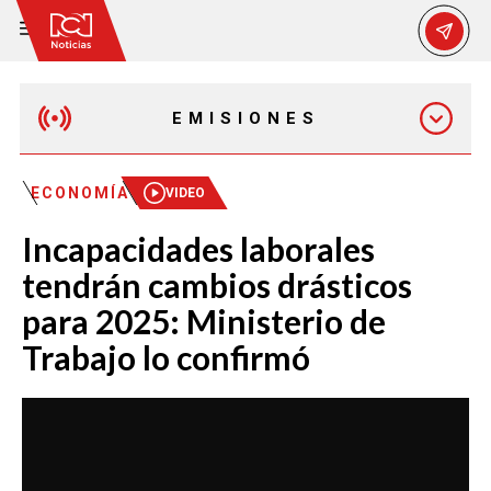
EMISIONES
EMISIÓN 12:30 PM
ECONOMÍA
VIDEO
Incapacidades laborales
EMISIÓN 7:00 PM
tendrán cambios drásticos
para 2025: Ministerio de
Trabajo lo confirmó