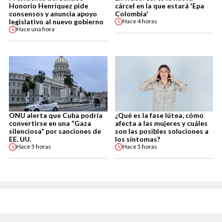
Honorio Henríquez pide
cárcel en la que estará 'Epa
consensos y anuncia apoyo
Colombia'
legislativo al nuevo gobierno
Hace
4 horas
Hace
una hora
ONU alerta que Cuba podría
¿Qué es la fase lútea, cómo
convertirse en una “Gaza
afecta a las mujeres y cuáles
silenciosa” por sanciones de
son las posibles soluciones a
EE. UU.
los síntomas?
Hace
5 horas
Hace
5 horas