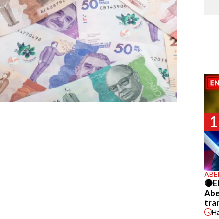
1
ABE
🔴E
Abel
tra
H