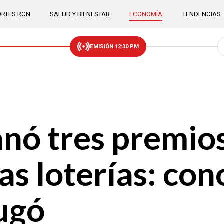
RTES RCN
SALUD Y BIENESTAR
ECONOMÍA
TENDENCIAS
EMISIÓN 12:30 PM
nó tres premios
as loterías: con
ugó