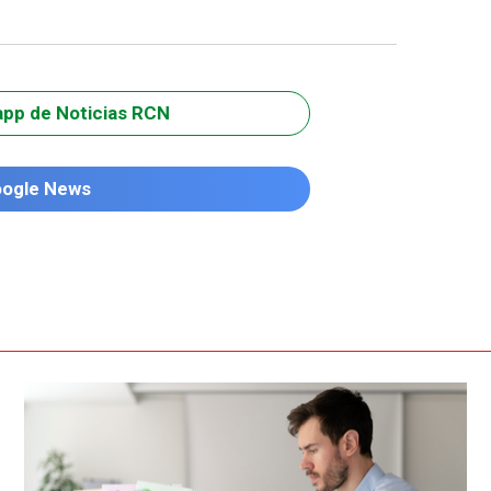
app de Noticias RCN
oogle News