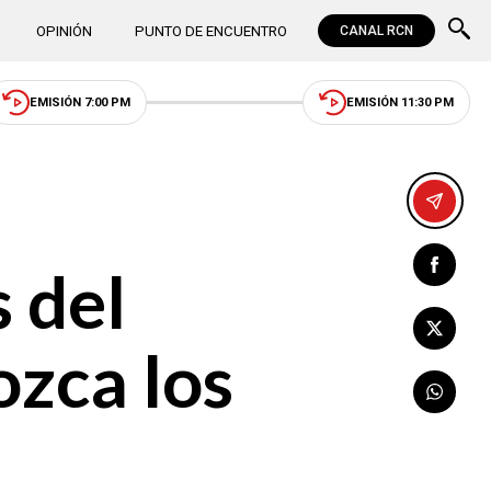
OPINIÓN
PUNTO DE ENCUENTRO
CANAL RCN
EMISIÓN 7:00 PM
EMISIÓN 11:30 PM
 del
ozca los