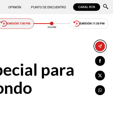
OPINIÓN
PUNTO DE ENCUENTRO
CANAL RCN
EMISIÓN 7:00 PM
EMISIÓN 11:30 PM
3:24 AM
ecial para
fondo