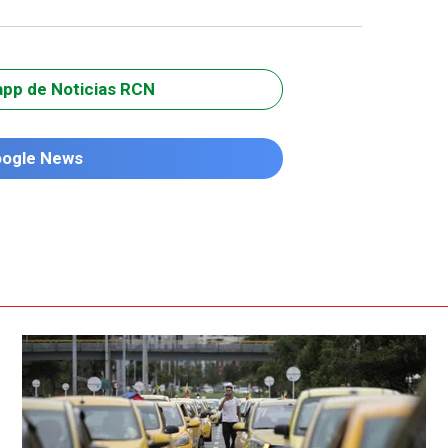
app de Noticias RCN
oogle News