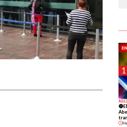
1
ABE
🔴E
Abel
tra
H