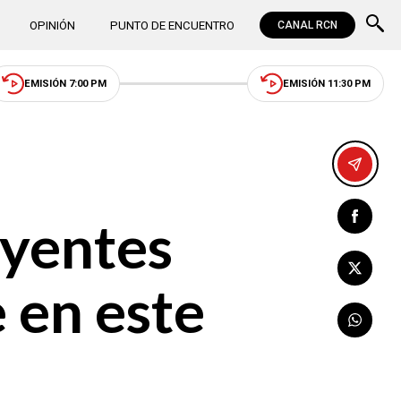
OPINIÓN
PUNTO DE ENCUENTRO
CANAL RCN
EMISIÓN 7:00 PM
EMISIÓN 11:30 PM
uyentes
 en este