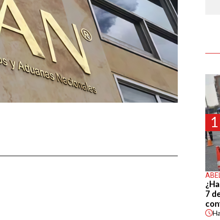
1
ABE
¿Ha
7 d
con
H