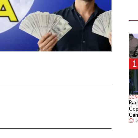
1
CON
Rad
Cep
Cá
H