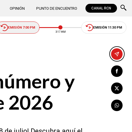
OPINIÓN
PUNTO DE ENCUENTRO
CANAL RCN
EMISIÓN 7:00 PM
EMISIÓN 11:30 PM
3:17 AM
número y
de 2026
 de julio! Descubra aquí el