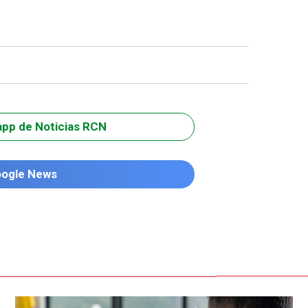
app de Noticias RCN
oogle News