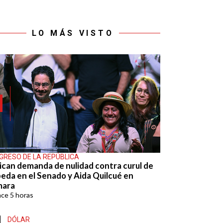
LO MÁS VISTO
GRESO DE LA REPÚBLICA
ican demanda de nulidad contra curul de
eda en el Senado y Aida Quilcué en
mara
ace
5 horas
DÓLAR