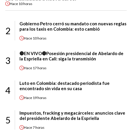
Hace
10 horas
Gobierno Petro cerró su mandato con nuevas reglas
2
para los taxis en Colombia: esto cambió
Hace
10 horas
🔴EN VIVO🔴Posesión presidencial de Abelardo de
3
la Espriella en Cali: siga la transmisión
Hace
17 horas
Luto en Colombia: destacado periodista fue
4
encontrado sin vida en su casa
Hace
19 horas
Impuestos, fracking y megacárceles: anuncios clave
5
del presidente Abelardo de la Espriella
Hace
7 horas