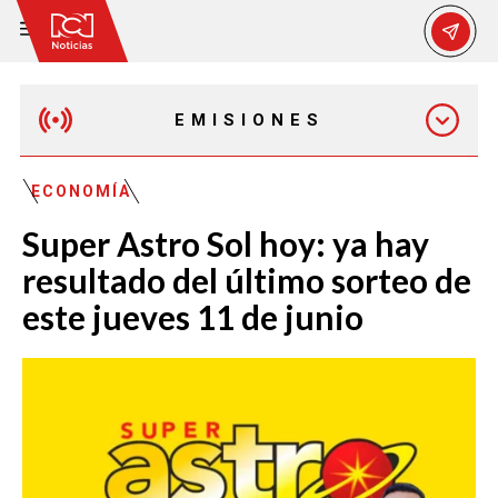
EMISIONES
MAÑANA EXPRESS
ECONOMÍA
Super Astro Sol hoy: ya hay
EMISIÓN 12:30 PM
resultado del último sorteo de
este jueves 11 de junio
EMISIÓN 7:00 PM
EMISIÓN 11:30 PM