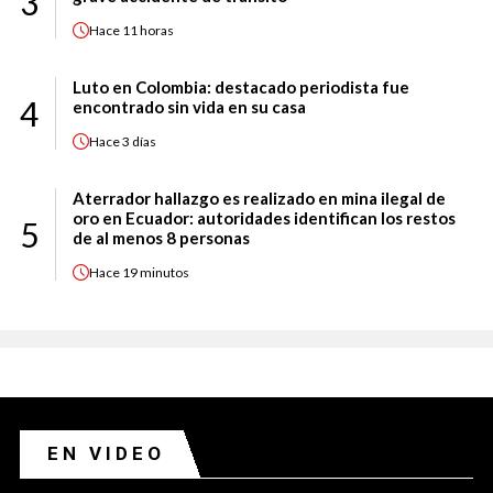
3
Hace
11 horas
Luto en Colombia: destacado periodista fue
4
encontrado sin vida en su casa
Hace
3 días
Aterrador hallazgo es realizado en mina ilegal de
oro en Ecuador: autoridades identifican los restos
5
de al menos 8 personas
Hace
19 minutos
EN VIDEO