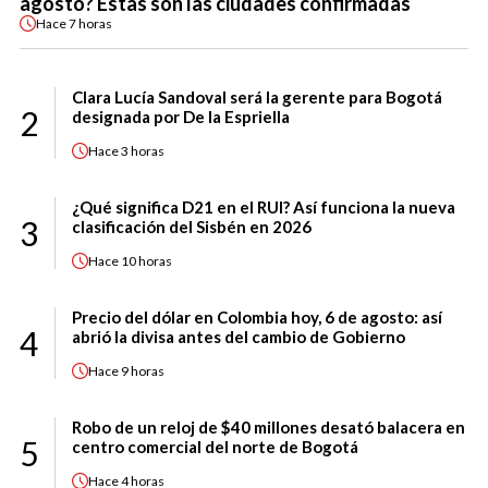
agosto? Estas son las ciudades confirmadas
Hace
7 horas
Clara Lucía Sandoval será la gerente para Bogotá
2
designada por De la Espriella
Hace
3 horas
¿Qué significa D21 en el RUI? Así funciona la nueva
3
clasificación del Sisbén en 2026
Hace
10 horas
Precio del dólar en Colombia hoy, 6 de agosto: así
4
abrió la divisa antes del cambio de Gobierno
Hace
9 horas
Robo de un reloj de $40 millones desató balacera en
5
centro comercial del norte de Bogotá
Hace
4 horas