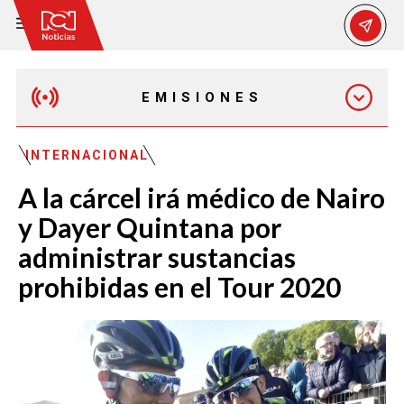
EMISIONES
MAÑANA EXPRESS
INTERNACIONAL
A la cárcel irá médico de Nairo
EMISIÓN 12:30 PM
y Dayer Quintana por
administrar sustancias
EMISIÓN 7:00 PM
prohibidas en el Tour 2020
EMISIÓN 11:30 PM