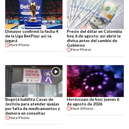
Dimayor confirmó la fecha 4
Precio del dólar en Colombia
de la Liga BetPlay: así se
hoy, 6 de agosto: así abrió la
jugará
divisa antes del cambio de
Gobierno
Hace
9 horas
Hace
9 horas
Bogotá habilita Casas de
Horóscopo de hoy: jueves 6
Justicia para atender quejas
de agosto de 2026
por falta de medicamentos y
Hace
10 horas
demora en consultas
Hace
9 horas