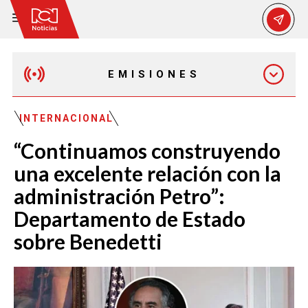
EMISIONES
MAÑANA EXPRESS
INTERNACIONAL
“Continuamos construyendo
EMISIÓN 12:30 PM
una excelente relación con la
administración Petro”:
EMISIÓN 7:00 PM
Departamento de Estado
sobre Benedetti
EMISIÓN 11:30 PM