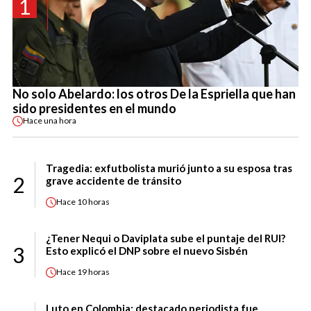
1
No solo Abelardo: los otros De la Espriella que han
sido presidentes en el mundo
Hace
una hora
Tragedia: exfutbolista murió junto a su esposa tras
2
grave accidente de tránsito
Hace
10 horas
¿Tener Nequi o Daviplata sube el puntaje del RUI?
3
Esto explicó el DNP sobre el nuevo Sisbén
Hace
19 horas
Luto en Colombia: destacado periodista fue