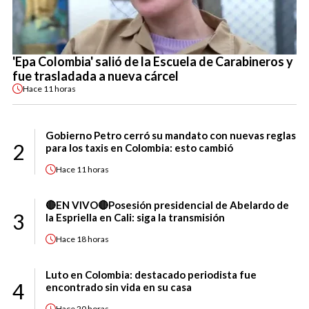
'Epa Colombia' salió de la Escuela de Carabineros y
fue trasladada a nueva cárcel
Hace
11 horas
Gobierno Petro cerró su mandato con nuevas reglas
2
para los taxis en Colombia: esto cambió
Hace
11 horas
🔴EN VIVO🔴Posesión presidencial de Abelardo de
3
la Espriella en Cali: siga la transmisión
Hace
18 horas
Luto en Colombia: destacado periodista fue
4
encontrado sin vida en su casa
Hace
20 horas