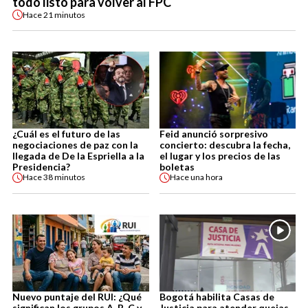
todo listo para volver al FPC
Hace
21 minutos
¿Cuál es el futuro de las
Feid anunció sorpresivo
negociaciones de paz con la
concierto: descubra la fecha,
llegada de De la Espriella a la
el lugar y los precios de las
Presidencia?
boletas
Hace
38 minutos
Hace
una hora
Nuevo puntaje del RUI: ¿Qué
Bogotá habilita Casas de
significan los grupos A, B, C y
Justicia para atender quejas