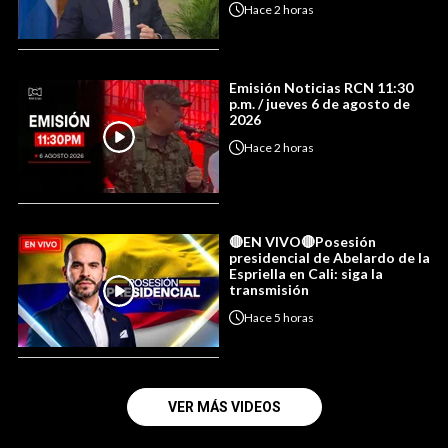
Hace
2 horas
Emisión Noticias RCN 11:30
p.m. / jueves 6 de agosto de
2026
Hace
2 horas
🔴EN VIVO🔴Posesión
presidencial de Abelardo de la
Espriella en Cali: siga la
transmisión
Hace
5 horas
VER MÁS VIDEOS