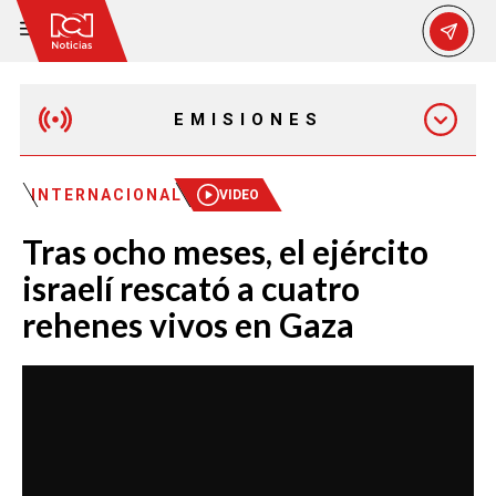
EMISIONES
MAÑANA EXPRESS
INTERNACIONAL
VIDEO
Tras ocho meses, el ejército
EMISIÓN 12:30 PM
israelí rescató a cuatro
rehenes vivos en Gaza
EMISIÓN 7:00 PM
EMISIÓN 11:30 PM