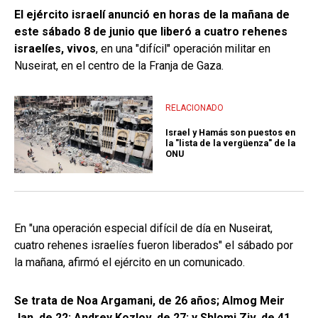
El ejército israelí anunció en horas de la mañana de
este sábado 8 de junio que liberó a cuatro rehenes
israelíes, vivos
, en una "difícil" operación militar en
Nuseirat, en el centro de la Franja de Gaza.
RELACIONADO
Israel y Hamás son puestos en
la "lista de la vergüenza" de la
ONU
En "una operación especial difícil de día en Nuseirat,
cuatro rehenes israelíes fueron liberados" el sábado por
la mañana, afirmó el ejército en un comunicado.
Se trata de Noa Argamani, de 26 años; Almog Meir
Jan, de 22; Andrey Kozlov, de 27; y Shlomi Ziv, de 41,