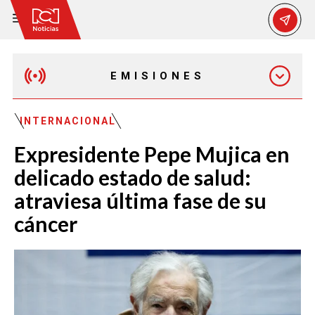
EMISIONES
MAÑANA EXPRESS
INTERNACIONAL
Expresidente Pepe Mujica en
EMISIÓN 12:30 PM
delicado estado de salud:
atraviesa última fase de su
EMISIÓN 7:00 PM
cáncer
EMISIÓN 11:30 PM