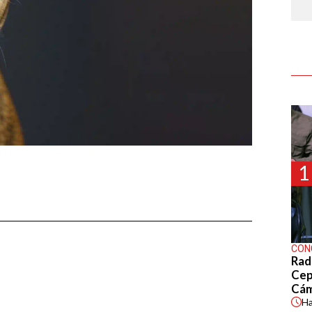
1
CON
Rad
Cep
Cá
H