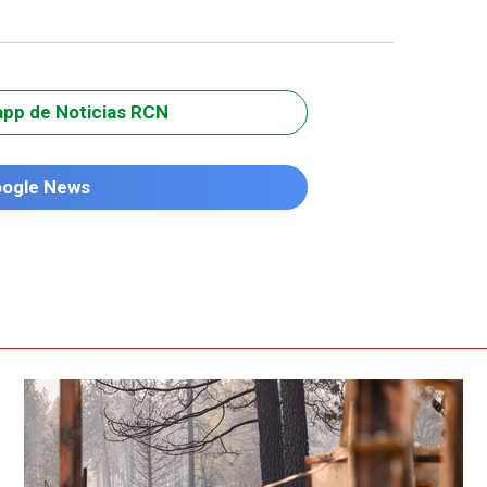
app de Noticias RCN
oogle News