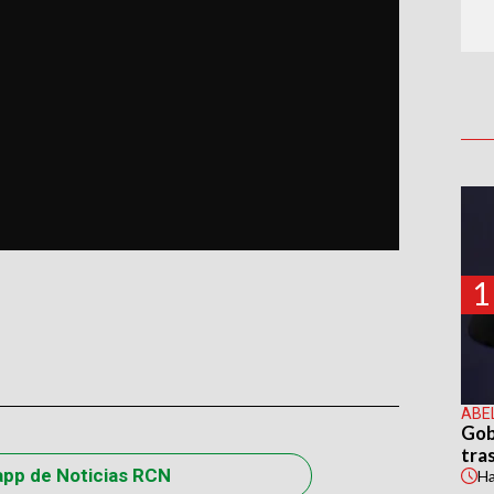
1
ABE
Gob
tras
app de Noticias RCN
H