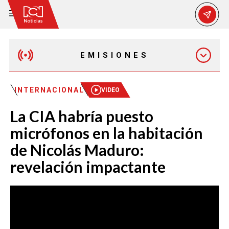
EMISIONES
EMISIÓN 12:30 PM
INTERNACIONAL
VIDEO
La CIA habría puesto
EMISIÓN 7:00 PM
micrófonos en la habitación
de Nicolás Maduro:
revelación impactante