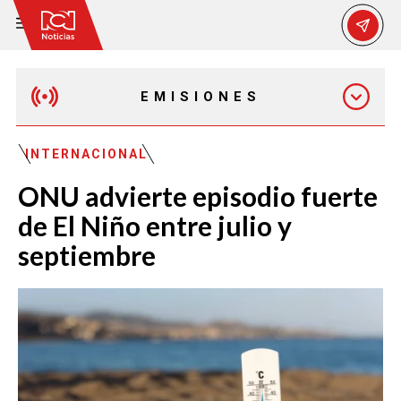
EMISIONES
MAÑANA EXPRESS
INTERNACIONAL
ONU advierte episodio fuerte
EMISIÓN 12:30 PM
de El Niño entre julio y
septiembre
EMISIÓN 7:00 PM
EMISIÓN 11:30 PM