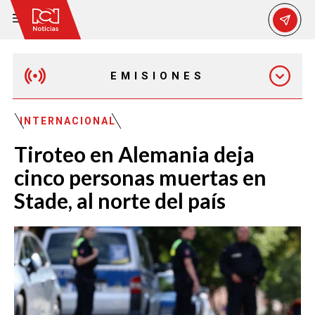
EMISIONES
MAÑANA EXPRESS
INTERNACIONAL
Tiroteo en Alemania deja
EMISIÓN 12:30 PM
cinco personas muertas en
Stade, al norte del país
EMISIÓN 7:00 PM
EMISIÓN 11:30 PM