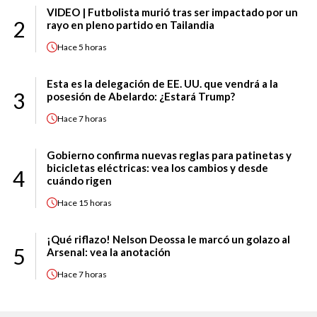
VIDEO | Futbolista murió tras ser impactado por un
2
rayo en pleno partido en Tailandia
Hace
5 horas
Esta es la delegación de EE. UU. que vendrá a la
3
posesión de Abelardo: ¿Estará Trump?
Hace
7 horas
Gobierno confirma nuevas reglas para patinetas y
bicicletas eléctricas: vea los cambios y desde
4
cuándo rigen
Hace
15 horas
¡Qué riflazo! Nelson Deossa le marcó un golazo al
5
Arsenal: vea la anotación
Hace
7 horas