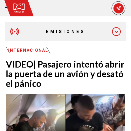
EMISIONES
MAÑANA EXPRESS
INTERNACIONAL
VIDEO| Pasajero intentó abrir
EMISIÓN 12:30 PM
la puerta de un avión y desató
el pánico
EMISIÓN 7:00 PM
EMISIÓN 11:30 PM