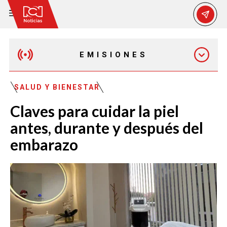
EMISIONES
MAÑANA EXPRESS
SALUD Y BIENESTAR
Claves para cuidar la piel
EMISIÓN 12:30 PM
antes, durante y después del
embarazo
EMISIÓN 7:00 PM
EMISIÓN 11:30 PM