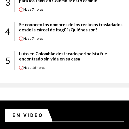
3
para los taxis en Colombia: esto cambió
Hace
7 horas
Se conocen los nombres de los reclusos trasladados
4
desde la cárcel de Itagüí ¿Quiénes son?
Hace
7 horas
Luto en Colombia: destacado periodista fue
5
encontrado sin vida en su casa
Hace
16 horas
EN VIDEO