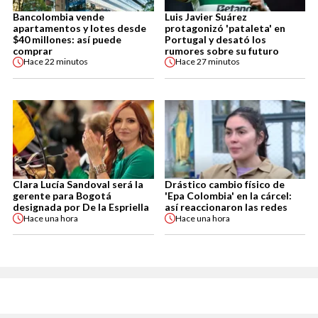
Bancolombia vende
Luis Javier Suárez
apartamentos y lotes desde
protagonizó 'pataleta' en
$40 millones: así puede
Portugal y desató los
comprar
rumores sobre su futuro
Hace
22 minutos
Hace
27 minutos
Clara Lucía Sandoval será la
Drástico cambio físico de
gerente para Bogotá
'Epa Colombia' en la cárcel:
designada por De la Espriella
así reaccionaron las redes
Hace
una hora
Hace
una hora