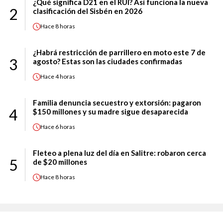
¿Qué significa D21 en el RUI? Así funciona la nueva
2
clasificación del Sisbén en 2026
Hace
8 horas
¿Habrá restricción de parrillero en moto este 7 de
3
agosto? Estas son las ciudades confirmadas
Hace
4 horas
Familia denuncia secuestro y extorsión: pagaron
4
$150 millones y su madre sigue desaparecida
Hace
6 horas
Fleteo a plena luz del día en Salitre: robaron cerca
5
de $20 millones
Hace
8 horas