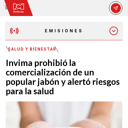
EMISIONES
MAÑANA EXPRESS
SALUD Y BIENESTAR
Invima prohibió la
EMISIÓN 12:30 PM
comercialización de un
popular jabón y alertó riesgos
EMISIÓN 7:00 PM
para la salud
EMISIÓN 11:30 PM