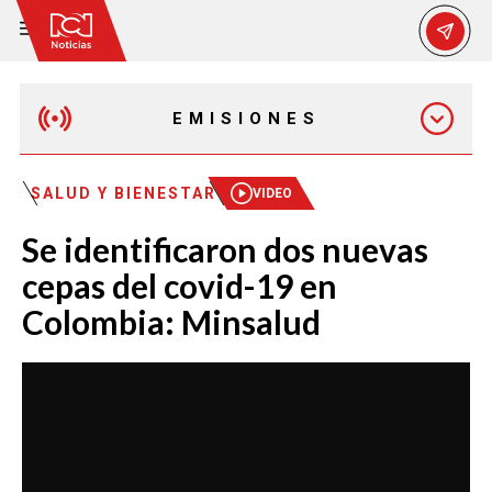
EMISIONES
EMISIÓN 12:30 PM
SALUD Y BIENESTAR
VIDEO
Se identificaron dos nuevas
EMISIÓN 7:00 PM
cepas del covid-19 en
Colombia: Minsalud