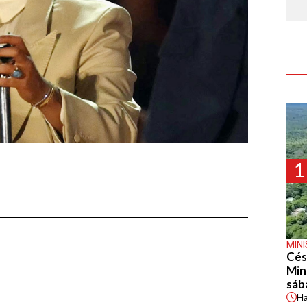
1
MIN
Cés
Min
sáb
H