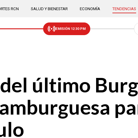
RTES RCN
SALUD Y BIENESTAR
ECONOMÍA
TENDENCIAS
EMISIÓN 12:30 PM
del último Bur
hamburguesa pa
ulo