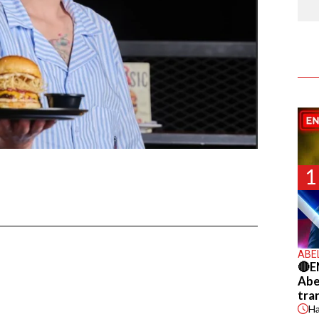
1
ABE
🔴E
Abel
tra
H