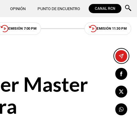
OPINIÓN
PUNTO DE ENCUENTRO
CANAL RCN
EMISIÓN 7:00 PM
EMISIÓN 11:30 PM
ger Master
ra