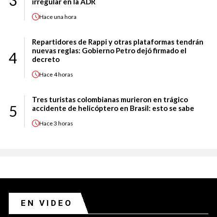
3
irregular en la ADR
Hace
una hora
Repartidores de Rappi y otras plataformas tendrán
nuevas reglas: Gobierno Petro dejó firmado el
4
decreto
Hace
4 horas
Tres turistas colombianas murieron en trágico
5
accidente de helicóptero en Brasil: esto se sabe
Hace
3 horas
EN VIDEO