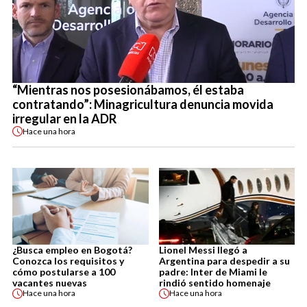
“Mientras nos posesionábamos, él estaba
contratando”: Minagricultura denuncia movida
irregular en la ADR
Hace
una hora
¿Busca empleo en Bogotá?
Lionel Messi llegó a
Conozca los requisitos y
Argentina para despedir a su
cómo postularse a 100
padre: Inter de Miami le
vacantes nuevas
rindió sentido homenaje
Hace
una hora
Hace
una hora