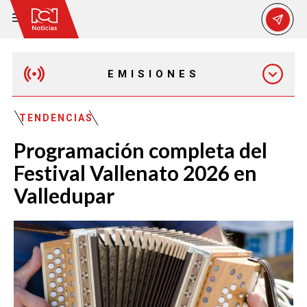
EMISIONES
MAÑANA EXPRESS
TENDENCIAS
Programación completa del
EMISIÓN 12:30 PM
Festival Vallenato 2026 en
Valledupar
EMISIÓN 7:00 PM
EMISIÓN 11:30 PM