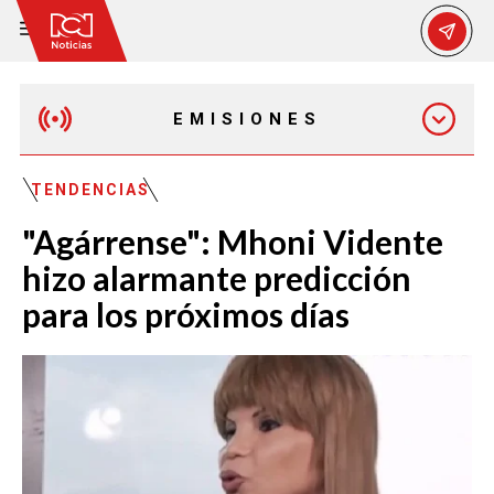
EMISIONES
EMISIÓN 12:30 PM
TENDENCIAS
"Agárrense": Mhoni Vidente
EMISIÓN 7:00 PM
hizo alarmante predicción
para los próximos días