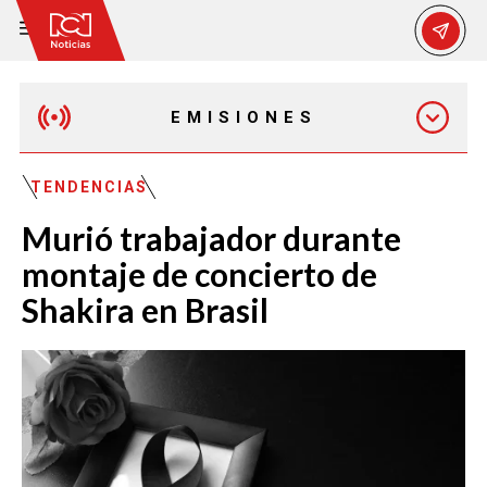
EMISIONES
MAÑANA EXPRESS
TENDENCIAS
Murió trabajador durante
EMISIÓN 12:30 PM
montaje de concierto de
Shakira en Brasil
EMISIÓN 7:00 PM
EMISIÓN 11:30 PM