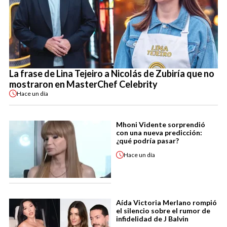
La frase de Lina Tejeiro a Nicolás de Zubiría que no
mostraron en MasterChef Celebrity
Hace
un día
Mhoni Vidente sorprendió
con una nueva predicción:
¿qué podría pasar?
Hace
un día
Aída Victoria Merlano rompió
el silencio sobre el rumor de
infidelidad de J Balvin