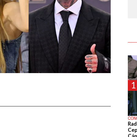
1
CON
Rad
Cep
Cá