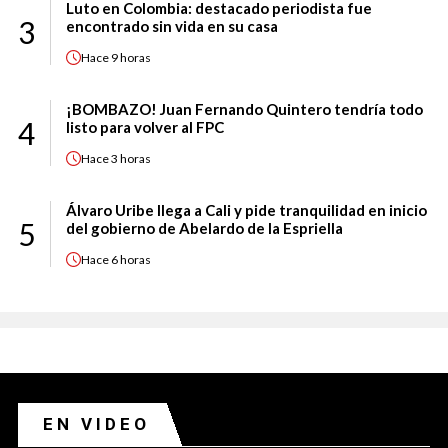
Luto en Colombia: destacado periodista fue
3
encontrado sin vida en su casa
Hace
9 horas
¡BOMBAZO! Juan Fernando Quintero tendría todo
4
listo para volver al FPC
Hace
3 horas
Álvaro Uribe llega a Cali y pide tranquilidad en inicio
5
del gobierno de Abelardo de la Espriella
Hace
6 horas
EN VIDEO