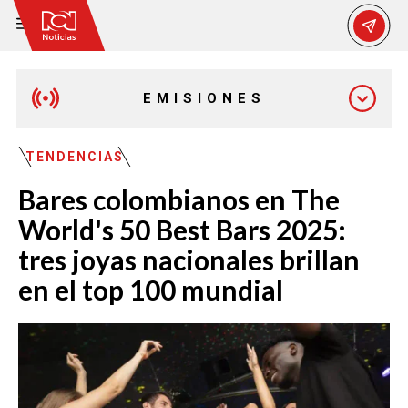
EMISIONES
MAÑANA EXPRESS
TENDENCIAS
Bares colombianos en The
EMISIÓN 12:30 PM
World's 50 Best Bars 2025:
tres joyas nacionales brillan
EMISIÓN 7:00 PM
en el top 100 mundial
EMISIÓN 11:30 PM