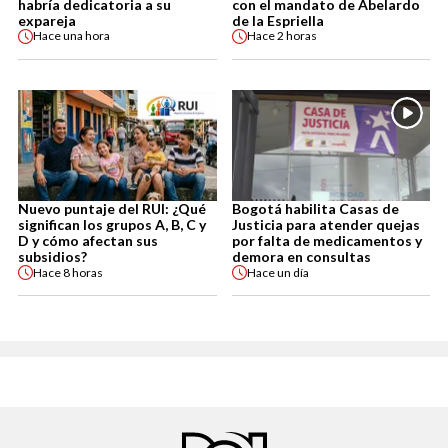
habría dedicatoria a su
con el mandato de Abelardo
expareja
de la Espriella
Hace
una hora
Hace
2 horas
Nuevo puntaje del RUI: ¿Qué
Bogotá habilita Casas de
significan los grupos A, B, C y
Justicia para atender quejas
D y cómo afectan sus
por falta de medicamentos y
subsidios?
demora en consultas
Hace
8 horas
Hace
un día