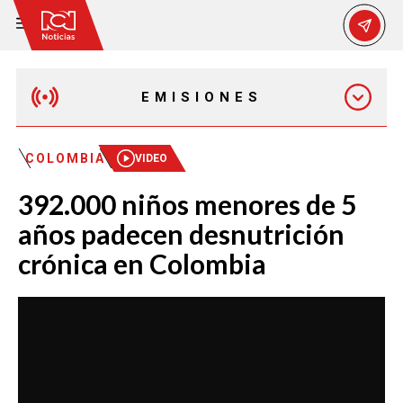
EMISIONES
MAÑANA EXPRESS
COLOMBIA
VIDEO
392.000 niños menores de 5
EMISIÓN 12:30 PM
años padecen desnutrición
crónica en Colombia
EMISIÓN 7:00 PM
EMISIÓN 11:30 PM