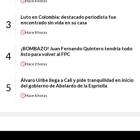
Hace
6 horas
Luto en Colombia: destacado periodista fue
3
encontrado sin vida en su casa
Hace
8 horas
¡BOMBAZO! Juan Fernando Quintero tendría todo
4
listo para volver al FPC
Hace
2 horas
Álvaro Uribe llega a Cali y pide tranquilidad en inicio
5
del gobierno de Abelardo de la Espriella
Hace
6 horas