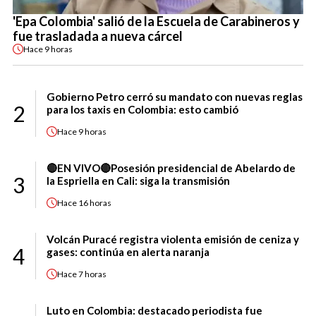
'Epa Colombia' salió de la Escuela de Carabineros y
fue trasladada a nueva cárcel
Hace
9 horas
Gobierno Petro cerró su mandato con nuevas reglas
2
para los taxis en Colombia: esto cambió
Hace
9 horas
🔴EN VIVO🔴Posesión presidencial de Abelardo de
3
la Espriella en Cali: siga la transmisión
Hace
16 horas
Volcán Puracé registra violenta emisión de ceniza y
4
gases: continúa en alerta naranja
Hace
7 horas
Luto en Colombia: destacado periodista fue