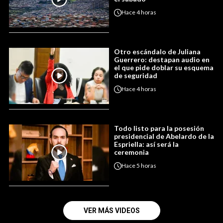
Hace
4 horas
Otro escándalo de Juliana
Guerrero: destapan audio en
el que pide doblar su esquema
de seguridad
Hace
4 horas
Todo listo para la posesión
presidencial de Abelardo de la
Espriella: así será la
ceremonia
Hace
5 horas
VER MÁS VIDEOS