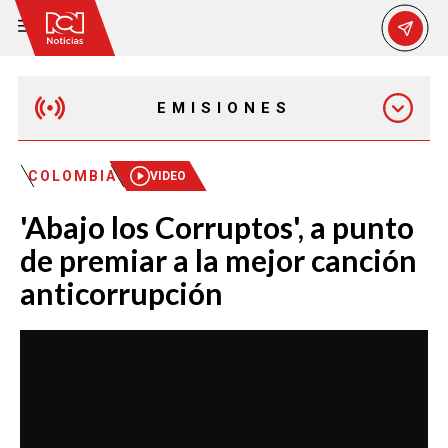
EMISIONES
MAÑANA EXPRESS
COLOMBIA
VIDEO
'Abajo los Corruptos', a punto
EMISIÓN 12:30 PM
de premiar a la mejor canción
anticorrupción
EMISIÓN 7:00 PM
EMISIÓN 11:30 PM