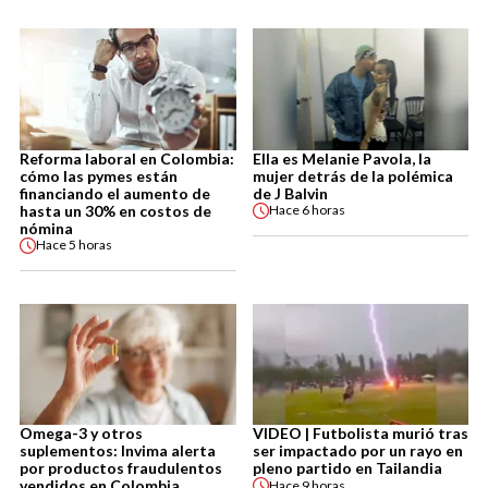
Reforma laboral en Colombia:
Ella es Melanie Pavola, la
cómo las pymes están
mujer detrás de la polémica
financiando el aumento de
de J Balvin
hasta un 30% en costos de
Hace
6 horas
nómina
Hace
5 horas
Omega-3 y otros
VIDEO | Futbolista murió tras
suplementos: Invima alerta
ser impactado por un rayo en
por productos fraudulentos
pleno partido en Tailandia
vendidos en Colombia
Hace
9 horas