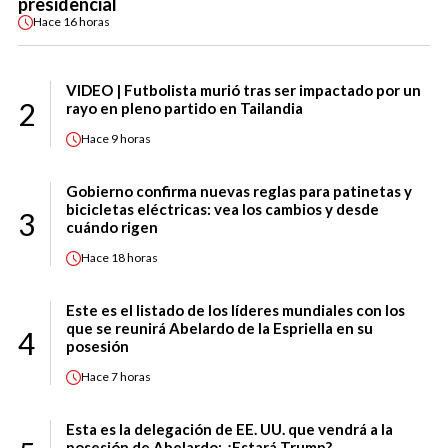
presidencial
Hace
16 horas
VIDEO | Futbolista murió tras ser impactado por un
2
rayo en pleno partido en Tailandia
Hace
9 horas
Gobierno confirma nuevas reglas para patinetas y
bicicletas eléctricas: vea los cambios y desde
3
cuándo rigen
Hace
18 horas
Este es el listado de los líderes mundiales con los
que se reunirá Abelardo de la Espriella en su
4
posesión
Hace
7 horas
Esta es la delegación de EE. UU. que vendrá a la
posesión de Abelardo: ¿Estará Trump?