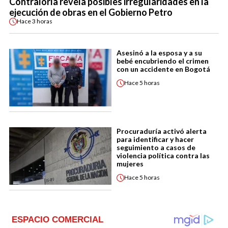
Contraloría revela posibles irregularidades en la
ejecución de obras en el Gobierno Petro
Hace
3 horas
Asesinó a la esposa y a su
bebé encubriendo el crimen
con un accidente en Bogotá
Hace
5 horas
Procuraduría activó alerta
para identificar y hacer
seguimiento a casos de
violencia política contra las
mujeres
Hace
5 horas