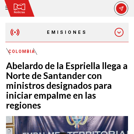
EMISIONES
MAÑANA EXPRESS
COLOMBIA
Abelardo de la Espriella llega a
EMISIÓN 12:30 PM
Norte de Santander con
ministros designados para
EMISIÓN 7:00 PM
iniciar empalme en las
regiones
EMISIÓN 11:30 PM