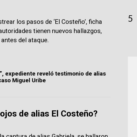
5
strear los pasos de ‘El Costeño’, ficha
 autoridades tienen nuevos hallazgos,
 antes del ataque.
”, expediente reveló testimonio de alias
 caso Miguel Uribe
ojos de alias El Costeño?
a captura de alias Gabriela, se hallaron