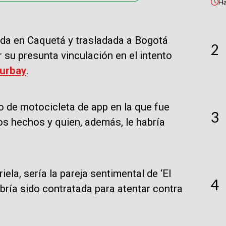
H
rada en Caquetá y trasladada a Bogotá
2
r su presunta vinculación en el intento
Turbay
.
io de motocicleta de app en la que fue
3
os hechos y quien, además, le habría
la, sería la pareja sentimental de ‘El
4
abría sido contratada para atentar contra