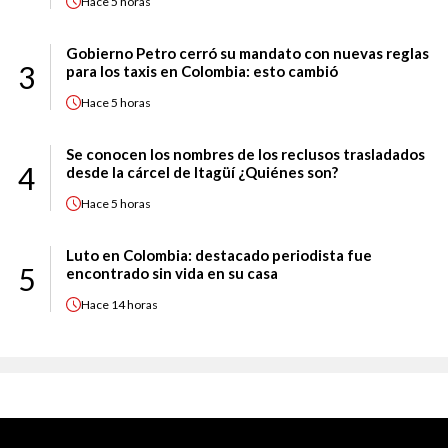
Hace
5 horas
Gobierno Petro cerró su mandato con nuevas reglas
3
para los taxis en Colombia: esto cambió
Hace
5 horas
Se conocen los nombres de los reclusos trasladados
4
desde la cárcel de Itagüí ¿Quiénes son?
Hace
5 horas
Luto en Colombia: destacado periodista fue
5
encontrado sin vida en su casa
Hace
14 horas