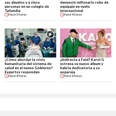
sus abuelos y a cinco
denunció millonario robo de
personas en un colegio de
equipaje en vuelo
Tailandia
internacional
Hace
3 horas
Hace
4 horas
¿Cómo abordar la crisis
¿Indirecta a Feid? Karol G
humanitaria del sistema de
estrena su nuevo álbum y
salud en el nuevo Gobierno?
habría dedicatoria a su
Expertos responden
expareja
Hace
4 horas
Hace
6 horas