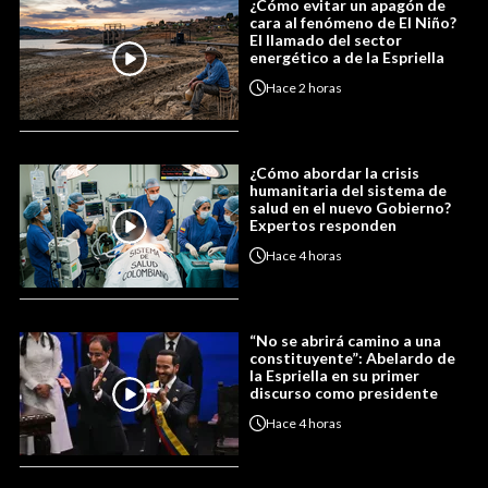
¿Cómo evitar un apagón de
cara al fenómeno de El Niño?
El llamado del sector
energético a de la Espriella
Hace
2 horas
¿Cómo abordar la crisis
humanitaria del sistema de
salud en el nuevo Gobierno?
Expertos responden
Hace
4 horas
“No se abrirá camino a una
constituyente”: Abelardo de
la Espriella en su primer
discurso como presidente
Hace
4 horas