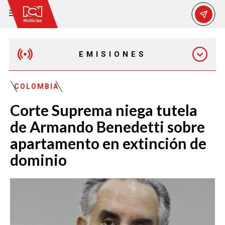
EMISIONES
MAÑANA EXPRESS
COLOMBIA
Corte Suprema niega tutela
EMISIÓN 12:30 PM
de Armando Benedetti sobre
apartamento en extinción de
EMISIÓN 7:00 PM
dominio
EMISIÓN 11:30 PM