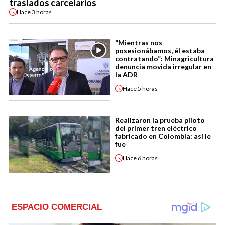
traslados carcelarios
Hace
3 horas
“Mientras nos
posesionábamos, él estaba
contratando”: Minagricultura
denuncia movida irregular en
la ADR
Hace
5 horas
Realizaron la prueba piloto
del primer tren eléctrico
fabricado en Colombia: así le
fue
Hace
6 horas