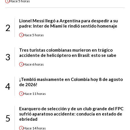
Hace
5 horas
Lionel Messi llegó a Argentina para despedir a su
2
padre: Inter de Miami le rindió sentido homenaje
Hace
5 horas
Tres turistas colombianas murieron en trágico
3
accidente de helicóptero en Brasil: esto se sabe
Hace
6 horas
¡Tembló masivamente en Colombia hoy 8 de agosto
4
de 2026!
Hace
11 horas
Exarquero de selección y de un club grande del FPC
sufrió aparatoso accidente: conducía en estado de
5
ebriedad
Hace
14 horas