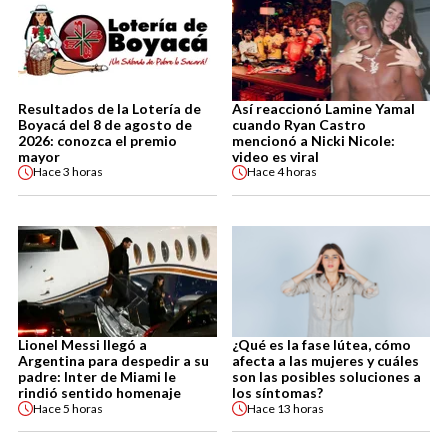
Resultados de la Lotería de
Así reaccionó Lamine Yamal
Boyacá del 8 de agosto de
cuando Ryan Castro
2026: conozca el premio
mencionó a Nicki Nicole:
mayor
video es viral
Hace
3 horas
Hace
4 horas
Lionel Messi llegó a
¿Qué es la fase lútea, cómo
Argentina para despedir a su
afecta a las mujeres y cuáles
padre: Inter de Miami le
son las posibles soluciones a
rindió sentido homenaje
los síntomas?
Hace
5 horas
Hace
13 horas