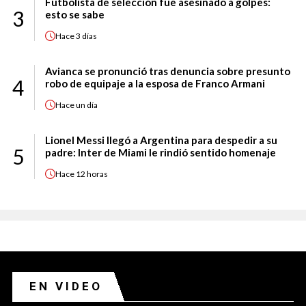
Futbolista de selección fue asesinado a golpes:
3
esto se sabe
Hace
3 días
Avianca se pronunció tras denuncia sobre presunto
4
robo de equipaje a la esposa de Franco Armani
Hace
un día
Lionel Messi llegó a Argentina para despedir a su
5
padre: Inter de Miami le rindió sentido homenaje
Hace
12 horas
EN VIDEO