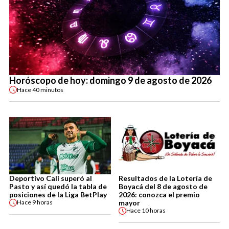
Horóscopo de hoy: domingo 9 de agosto de 2026
Hace
40 minutos
Deportivo Cali superó al
Resultados de la Lotería de
Pasto y así quedó la tabla de
Boyacá del 8 de agosto de
posiciones de la Liga BetPlay
2026: conozca el premio
mayor
Hace
9 horas
Hace
10 horas