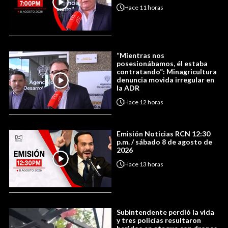
Hace
11 horas
“Mientras nos
posesionábamos, él estaba
contratando”: Minagricultura
denuncia movida irregular en
la ADR
Hace
12 horas
Emisión Noticias RCN 12:30
p.m. / sábado 8 de agosto de
2026
Hace
13 horas
Subintendente perdió la vida
y tres policías resultaron