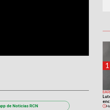
1
BAR
Lut
enc
app de Noticias RCN
H