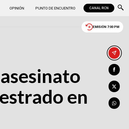
OPINIÓN
PUNTO DE ENCUENTRO
CANAL RCN
EMISIÓN 7:00 PM
 asesinato
uestrado en