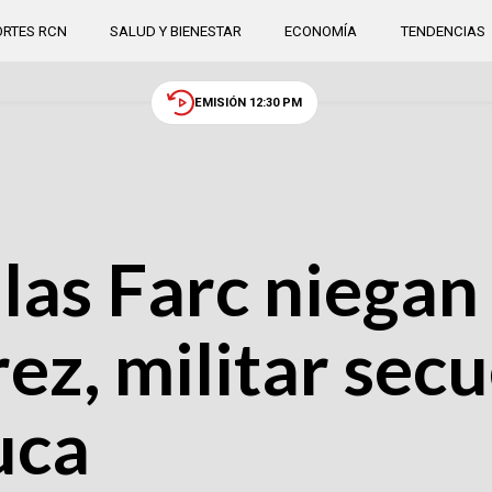
RTES RCN
SALUD Y BIENESTAR
ECONOMÍA
TENDENCIAS
EMISIÓN 12:30 PM
 las Farc niegan
rez, militar sec
uca