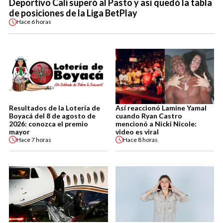
Deportivo Cali superó al Pasto y así quedó la tabla
de posiciones de la Liga BetPlay
Hace
6 horas
Resultados de la Lotería de
Así reaccionó Lamine Yamal
Boyacá del 8 de agosto de
cuando Ryan Castro
2026: conozca el premio
mencionó a Nicki Nicole:
mayor
video es viral
Hace
7 horas
Hace
8 horas