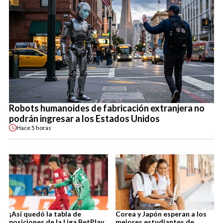
Robots humanoides de fabricación extranjera no
podrán ingresar a los Estados Unidos
Hace
5 horas
¡Así quedó la tabla de
Corea y Japón esperan a los
posiciones de la Liga BetPlay
mejores estudiantes de