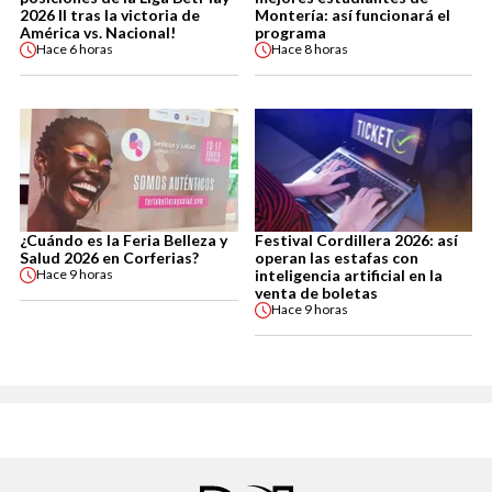
2026 II tras la victoria de
Montería: así funcionará el
América vs. Nacional!
programa
Hace
6 horas
Hace
8 horas
¿Cuándo es la Feria Belleza y
Festival Cordillera 2026: así
Salud 2026 en Corferias?
operan las estafas con
inteligencia artificial en la
Hace
9 horas
venta de boletas
Hace
9 horas