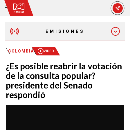
EMISIONES
MAÑANA EXPRESS
COLOMBIA
VIDEO
¿Es posible reabrir la votación
EMISIÓN 12:30 PM
de la consulta popular?
presidente del Senado
EMISIÓN 7:00 PM
respondió
EMISIÓN 11:30 PM