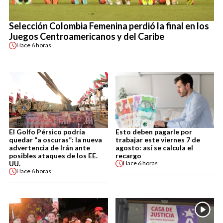
Selección Colombia Femenina perdió la final en los
Juegos Centroamericanos y del Caribe
Hace
6 horas
El Golfo Pérsico podría
Esto deben pagarle por
quedar “a oscuras”: la nueva
trabajar este viernes 7 de
advertencia de Irán ante
agosto: así se calcula el
posibles ataques de los EE.
recargo
UU.
Hace
6 horas
Hace
6 horas