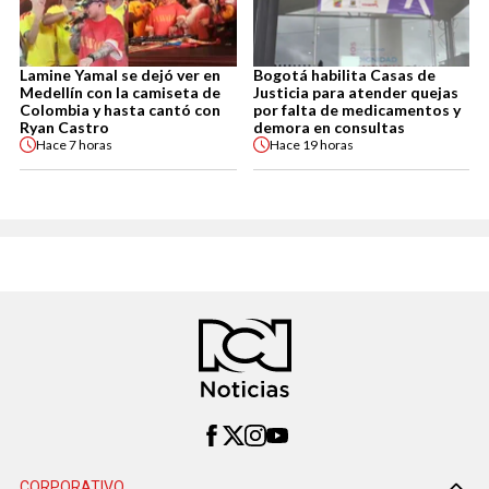
Lamine Yamal se dejó ver en
Bogotá habilita Casas de
Medellín con la camiseta de
Justicia para atender quejas
Colombia y hasta cantó con
por falta de medicamentos y
Ryan Castro
demora en consultas
Hace
7 horas
Hace
19 horas
CORPORATIVO