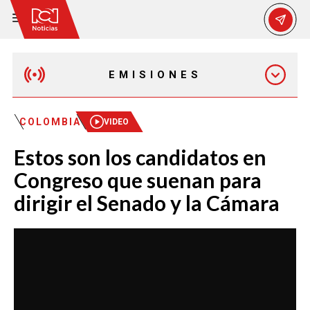
EMISIONES
MAÑANA EXPRESS
COLOMBIA
VIDEO
Estos son los candidatos en
EMISIÓN 12:30 PM
Congreso que suenan para
dirigir el Senado y la Cámara
EMISIÓN 7:00 PM
EMISIÓN 11:30 PM